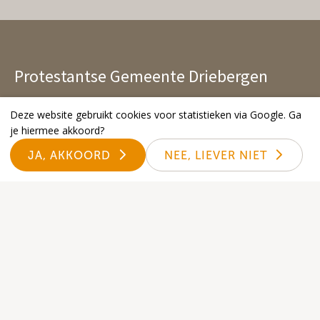
Protestantse Gemeente Driebergen
Extra
Deze website gebruikt cookies voor statistieken via Google. Ga
je hiermee akkoord?
Kerkbalans
JA, AKKOORD
NEE, LIEVER NIET
Nalatenschap
Declareren
Anbi
Plaatselijke regeling
Beleidsplan
Contact
Kerkelijk bureau