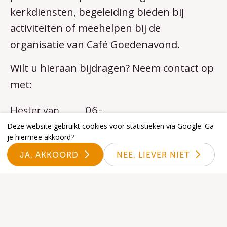
kerkdiensten, begeleiding bieden bij
activiteiten of meehelpen bij de
organisatie van Café Goedenavond.
Wilt u hieraan bijdragen? Neem contact op
met:
Hester van
06-
hestervangurp@pg-
Gurp, Pastor
4426
Deze website gebruikt cookies voor statistieken via Google. Ga
driebergen.nl
je hiermee akkoord?
SLGD
7373
JA, AKKOORD
NEE, LIEVER NIET