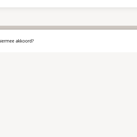
 hiermee akkoord?
Open nu de Kerk-App
Via onderstaande link kan je 
Zo blijf je op de hoogte van h
KerkApp openen
Kerk-