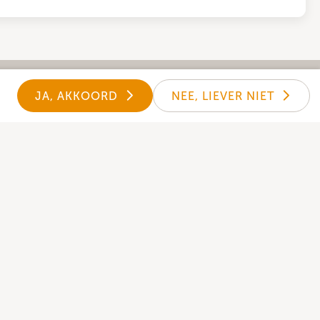
JA, AKKOORD
NEE, LIEVER NIET
de Donkey Mobile kerk-App openen.
et laatste nieuws binnen onze gemeente.
App downloaden