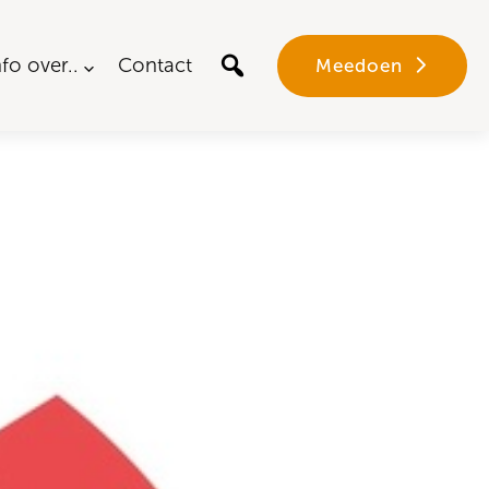
nfo over..
Contact
Meedoen