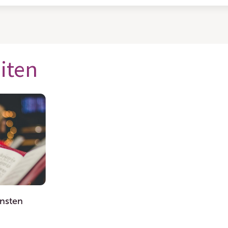
eiten
ensten