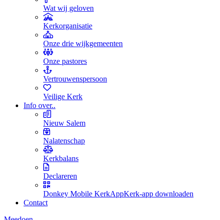
Wat wij geloven
Kerkorganisatie
Onze drie wijkgemeenten
Onze pastores
Vertrouwenspersoon
Veilige Kerk
Info over..
Nieuw Salem
Nalatenschap
Kerkbalans
Declareren
Donkey Mobile KerkApp
Kerk-app downloaden
Contact
Meedoen