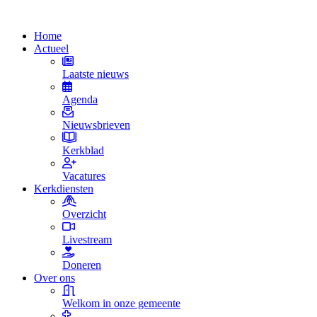
Home
Actueel
Laatste nieuws
Agenda
Nieuwsbrieven
Kerkblad
Vacatures
Kerkdiensten
Overzicht
Livestream
Doneren
Over ons
Welkom in onze gemeente