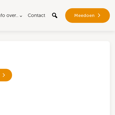
nfo over..
Contact
Meedoen