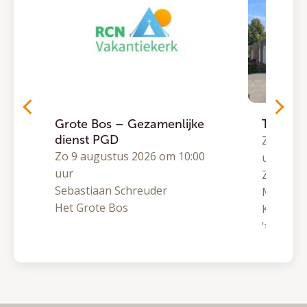
Grote Bos – Gezamenlijke
Traject
dienst PGD
0
Zo 9 aug
Zo 9 augustus 2026 om 10:00
uur
uur
Zomeron
Sebastiaan Schreuder
Matthijs
Het Grote Bos
Kranenb
't Hoge L