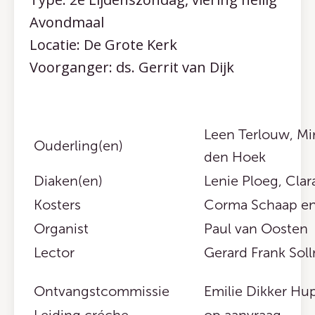
Avondmaal
Locatie: De Grote Kerk
Voorganger: ds. Gerrit van Dijk
Leen Terlouw, Mi
Ouderling(en)
den Hoek
Diaken(en)
Lenie Ploeg, Clar
Kosters
Corma Schaap en
Organist
Paul van Oosten
Lector
Gerard Frank Sol
Ontvangstcommissie
Emilie Dikker Hu
Leiding créche
op aanvraag