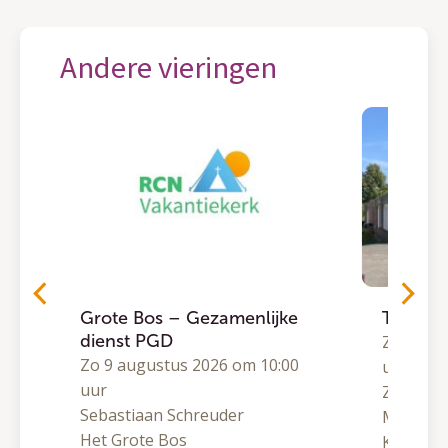
Andere vieringen
Grote Bos – Gezamenlijke
Traject
dienst PGD
0
Zo 9 aug
Zo 9 augustus 2026 om 10:00
uur
uur
Zomeron
Sebastiaan Schreuder
Matthijs
Het Grote Bos
Kranenb