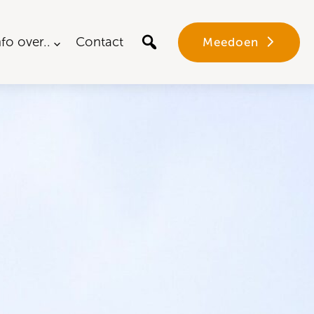
nfo over..
Contact
Meedoen