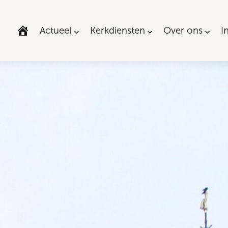
Actueel
Kerkdiensten
Over ons
I