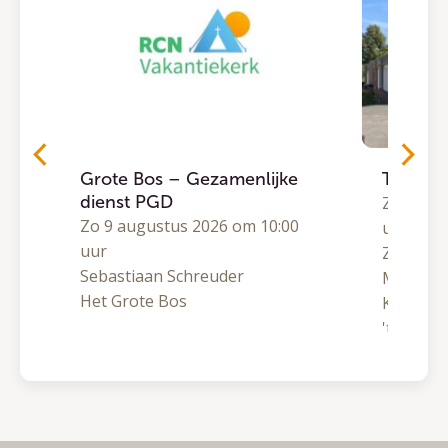
Grote Bos – Gezamenlijke
Traject
dienst PGD
0
Zo 9 aug
Zo 9 augustus 2026 om 10:00
uur
uur
Zomeron
Sebastiaan Schreuder
Matthijs
Het Grote Bos
Kranenb
't Hoge L