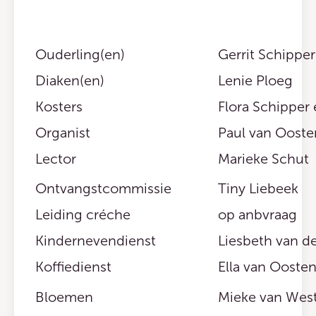
Ouderling(en)
Gerrit Schipper
Diaken(en)
Lenie Ploeg
Kosters
Flora Schipper 
Organist
Paul van Ooste
Lector
Marieke Schut
Ontvangstcommissie
Tiny Liebeek
Leiding créche
op anbvraag
Kindernevendienst
Liesbeth van d
Koffiedienst
Ella van Ooste
Bloemen
Mieke van Wes