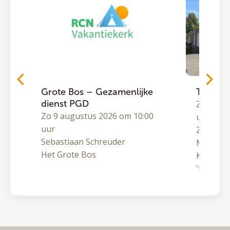
Grote Bos – Gezamenlijke
Traject
dienst PGD
0
Zo 9 aug
Zo 9 augustus 2026 om 10:00
uur
uur
Zomeron
Sebastiaan Schreuder
Matthijs
Het Grote Bos
Kranenb
't Hoge L