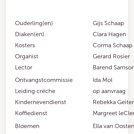
Ouderling(en)
Gijs Schaap
Diaken(en)
Clara Hagen
Kosters
Corma Schaap 
Organist
Gerard Rosier
Lector
Barend Samso
Ontvangstcommissie
Ida Mol
Leiding créche
op aanvraag
Kindernevendienst
Rebekka Geite
Koffiedienst
Margreet leCler
Bloemen
Ella van Ooste