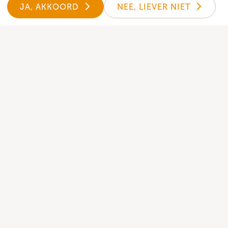
JA, AKKOORD
NEE, LIEVER NIET
Open nu de Kerk-App