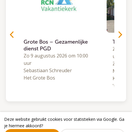
Grote Bos – Gezamenlijke
Traject
dienst PGD
0
Zo 9 aug
Zo 9 augustus 2026 om 10:00
uur
uur
Zomeron
Sebastiaan Schreuder
Matthijs
Het Grote Bos
Kranenb
't Hoge L
Deze website gebruikt cookies voor statistieken via Google. Ga
je hiermee akkoord?