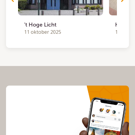
’t Hoge Licht
Koek & 
11 oktober 2025
10 oktob