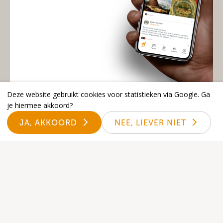
Deze website gebruikt cookies voor statistieken via Google. Ga
je hiermee akkoord?
JA, AKKOORD
NEE, LIEVER NIET
Open nu de Kerk-App
Via onderstaande link kan je de
Donkey Mobile kerk-App openen.
Zo blijf je op de hoogte van het
laatste nieuws binnen onze
gemeente.