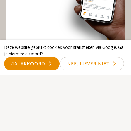
Deze website gebruikt cookies voor statistieken via Google. Ga
je hiermee akkoord?
Open nu de Kerk-App
JA, AKKOORD
NEE, LIEVER NIET
Via onderstaande link kan je de
Donkey Mobile kerk-App openen.
Zo blijf je op de hoogte van het
laatste nieuws binnen onze
gemeente.