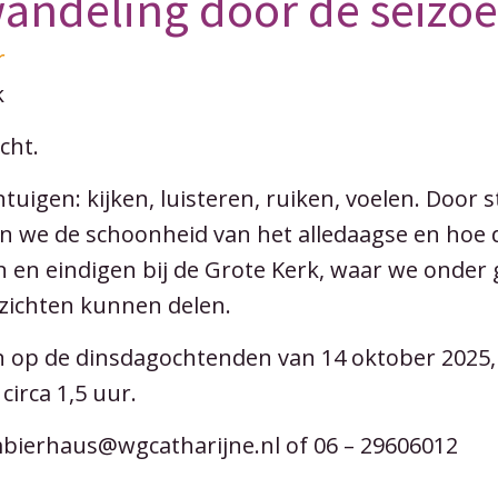
andeling door de seizo
r
k
cht.
uigen: kijken, luisteren, ruiken, voelen. Door sti
 we de schoonheid van het alledaagse en hoe d
n en eindigen bij de Grote Kerk, waar we onder 
nzichten kunnen delen.
 op de dinsdagochtenden van 14 oktober 2025, 1
circa 1,5 uur.
bierhaus@wgcatharijne.nl of 06 – 29606012