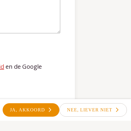
id
en de Google
JA, AKKOORD
NEE, LIEVER NIET