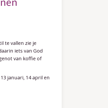
enen
l te vallen zie je
aarin iets van God
genot van koffie of
3 januari, 14 april en